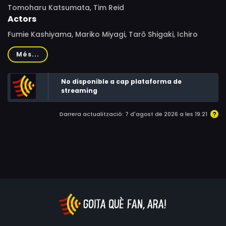
Tomoharu Katsumata, Tim Reid
Actors
Fumie Kashiyama, Mariko Miyagi, Tarō Shigaki, Ichiro
Nagai, Kenichi Ogata, Haruko Kitahama, Miyoko Asô,
Més...
Kazuko Sugiyama, Kazuko Sawada, Nana Yamaguchi,
Rihoko Yoshida, Kaneta Kimotsuki, Kosei Tomita,
No disponible a cap plataforma de
Hidekatsu Shibata
streaming
Darrera actualització: 7 d'agost de 2026 a les 19:21