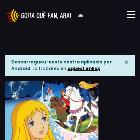
×
Descarregueu-vos la nostra aplicació per
Android
. La trobareu en
aquest enllaç