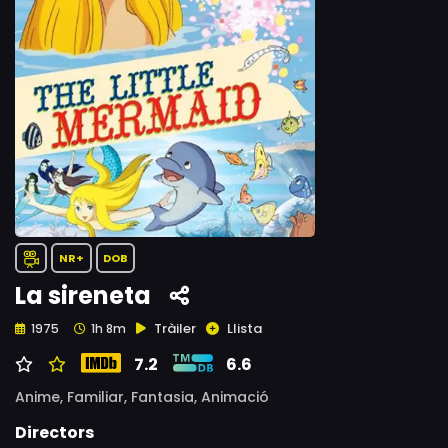
NR+
DOB
La sireneta
Tràiler
Llista
1975
1h 8m
7.2
6.6
Anime,
Familiar,
Fantasia,
Animació
Directors