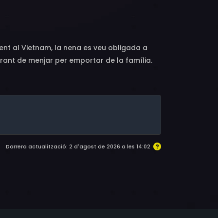
n, Ulrich Brandhoff, Manuel Zschunke,
brecht, Axel Thielmann, Ulrike Bliefert, Janina
lorian Wihstutz, Constantin Bischoff, Manh
ent al Vietnam, la nena es veu obligada a
rant de menjar per emportar de la família.
jove veïna amb dots per a l’espionatge,
Darrera actualització: 2 d'agost de 2026 a les 14:02