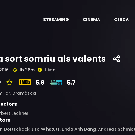
STREAMING
CINEMA
CERCA
a sort somriu als valents
2016
1h 36m
Llista
5.9
5.7
iliar,
Dramàtica
rectors
rbert Lechner
tors
n Dortschack, Lisa Wihstutz, Linda Anh Dang, Andreas Schmidt,