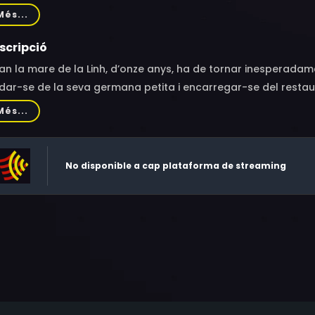
n, Steffi Kühnert, Jörg Witte, Petra Kleinert, Annette Paulman
Més...
helangelo Fortuzzi, Mina-Giselle Rüffer, Mia Kasalo, Philippa Al
in, Anna Schumacher, Chi Buu Le, Tam Luong Thi, Huy Truong, F
scripció
ong Tran
n la mare de la Linh, d’onze anys, ha de tornar inesperadam
dar-se de la seva germana petita i encarregar-se del restau
gú no pot assabentar-se de la situació. Però la Pauline, una 
Més...
cobrirà el secret de les dues germanes.
No disponible a cap plataforma de streaming