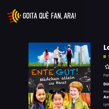
L
Fam
Di
No
Ac
Lyn