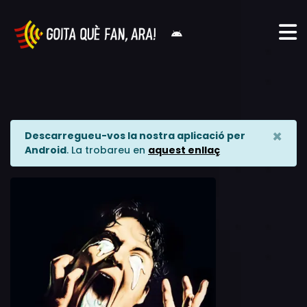
×
Descarregueu-vos la nostra aplicació per
Android
. La trobareu en
aquest enllaç