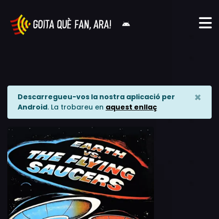
×
Descarregueu-vos la nostra aplicació per
Android
. La trobareu en
aquest enllaç