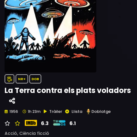
NR+
DOB
La Terra contra els plats voladors
Tràiler
Llista
Doblatge
1956
1h 23m
6.3
6.1
Acció,
Ciència ficció