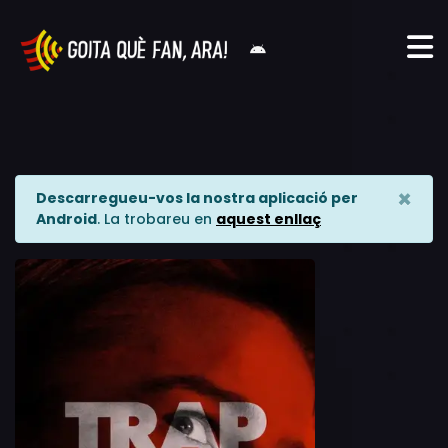
×
Descarregueu-vos la nostra aplicació per
Android
. La trobareu en
aquest enllaç