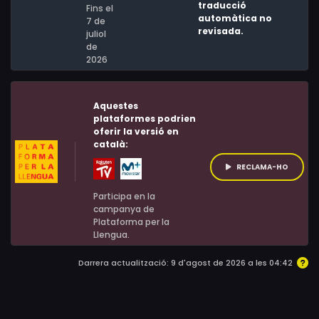
traducció
Lloyd, Iliya Kovler, Joshua Peace
Fins el
automàtica no
7 de
revisada.
juliol
de
2026
Aquestes
plataformes podrien
oferir la versió en
català:
RECLAMA-HO
Participa en la
campanya de
Plataforma per la
Llengua.
Darrera actualització: 9 d'agost de 2026 a les 04:42