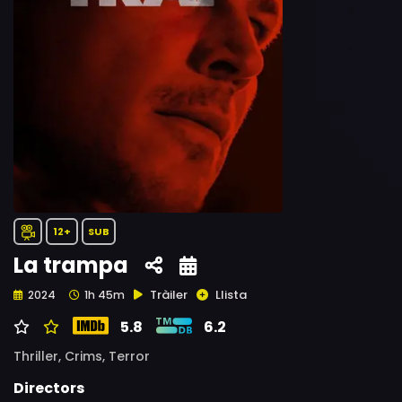
12+
SUB
La trampa
Tràiler
Llista
2024
1h 45m
5.8
6.2
Thriller,
Crims,
Terror
Directors