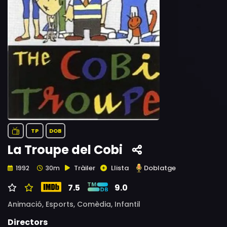
TP
DOB
La Troupe del Cobi
Tràiler
Llista
Doblatge
1992
30m
7.5
9.0
Animació,
Esports,
Comèdia,
Infantil
Directors