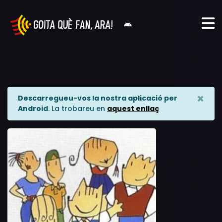
×
Descarregueu-vos la nostra aplicació per
Android
. La trobareu en
aquest enllaç