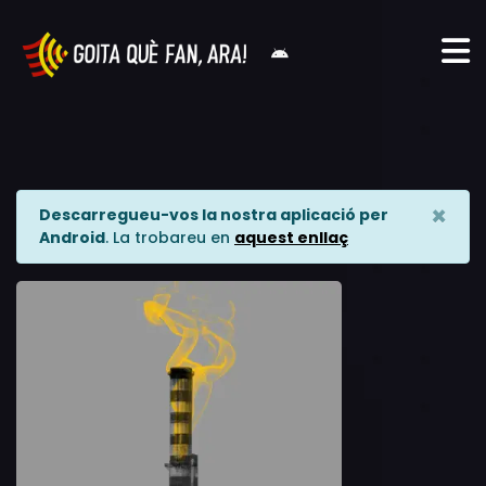
×
Descarregueu-vos la nostra aplicació per
Android
. La trobareu en
aquest enllaç