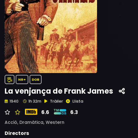
NR+
DOB
La venjança de Frank James
Tràiler
Llista
1940
1h 32m
6.6
6.3
Acció,
Dramàtica,
Western
Directors