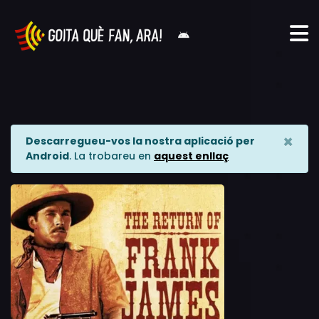
×
Descarregueu-vos la nostra aplicació per
Android
. La trobareu en
aquest enllaç