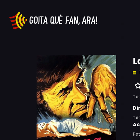
L
Ter
Di
Ter
Ac
Pet