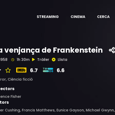
STREAMING
CINEMA
CERCA
a venjança de Frankenstein
1958
1h 30m
Tràiler
Llista
6.7
6.6
ror,
Ciència ficció
rectors
ence Fisher
tors
er Cushing, Francis Matthews, Eunice Gayson, Michael Gwynn, J