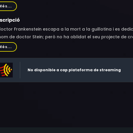
hard Wordsworth, John Stuart, Michael Ripper, Charles Lloyd 
Més...
msley, George Woodbridge, Ian Whittaker, Avril Leslie, John 
rters, Julia Nelson, Robert Brooks Turner
scripció
doctor Frankenstein escapa a la mort a la guillotina i es de
nom de doctor Stein; però no ha oblidat el seu projecte de c
Més...
No disponible a cap plataforma de streaming