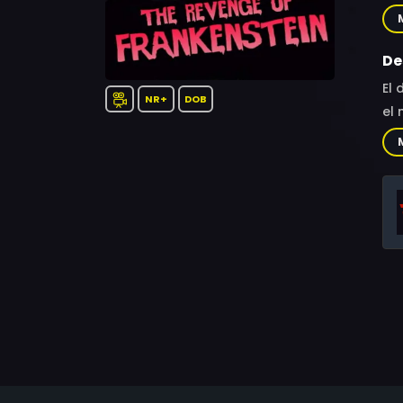
Ric
Wal
Cha
De
El 
NR+
DOB
el 