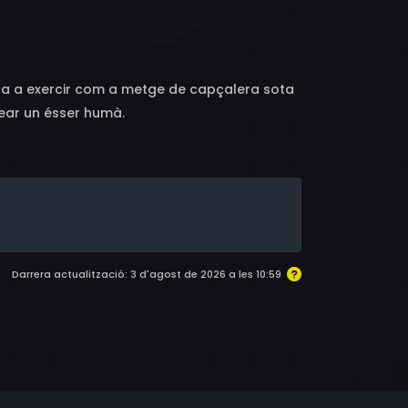
Pack, Arnold Diamond, Marjorie Gresley, Anna
Tatham, Eugene Leahy, Charles Gilliard, Jimmy
dica a exercir com a metge de capçalera sota
rear un ésser humà.
Darrera actualització: 3 d'agost de 2026 a les 10:59