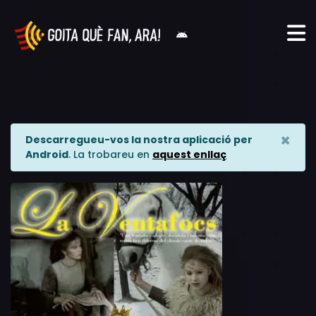
×
Descarregueu-vos la nostra aplicació per
Android
. La trobareu en
aquest enllaç