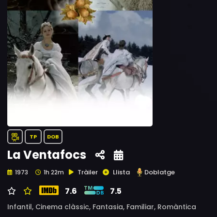
TP
DOB
La Ventafocs
Tràiler
Llista
Doblatge
1973
1h 22m
7.6
7.5
Infantil,
Cinema clàssic,
Fantasia,
Familiar,
Romàntica