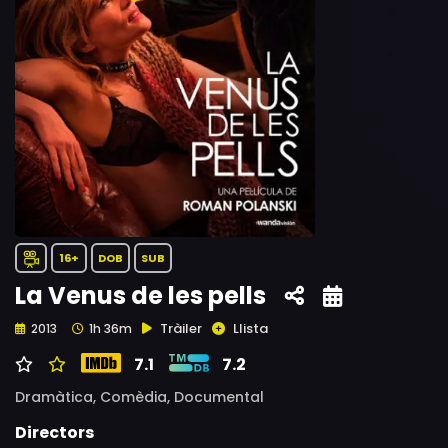
16+
DOB
SUB
La Venus de les pells
Tràiler
Llista
2013
1h 36m
7.1
7.2
Dramàtica,
Comèdia,
Documental
Directors