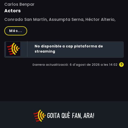
Carlos Benpar
Actors
Conrado San Martín, Assumpta Serna, Héctor Alterio,
Alexandra Bastedo, Ferran Rañé, Silvia Sabaté, Ovidi
Més...
Montllor, José Luis López Vázquez, José María Cañete,
Víctor Israel, Mir Ferry, Joy Blackburn
No disponible a cap plataforma de
streaming
Darrera actualització: 6 d'agost de 2026 a les 14:02