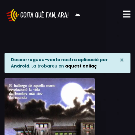
×
Descarregueu-vos la nostra aplicació per
Android
. La trobareu en
aquest enllaç