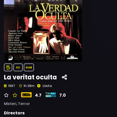
SC
DOB
La veritat oculta
Llista
1987
1h 38m
4.7
7.0
Misteri,
Terror
Directors