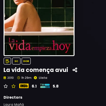
SC
DOB
La vida comença avui
Llista
2010
1h 29m
6.1
5.8
Directors
Laura Mañá