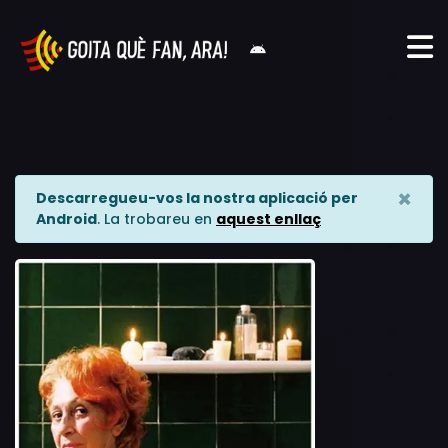
×
Descarregueu-vos la nostra aplicació per
Android
. La trobareu en
aquest enllaç