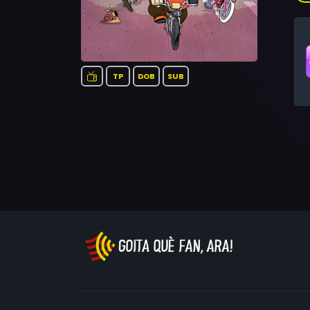
fer
des
res
sim
TP
DOB
SUB