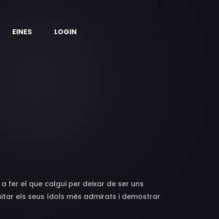
EINES
LOGIN
 a fer el que calgui per deixar de ser uns
mitar els seus ídols més admirats i demostrar
oques vegades aconsegueixen l'objectiu de