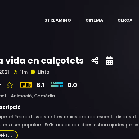
STREAMING
CINEMA
CERCA
a vida en calçotets
2021
11m
Llista
8.1
0.0
antil,
Animació,
Comèdia
scripció
Jipé, el Pedro i l'Issa són tres amics preadolescents disposats
sers i ser populars. Se'ls acudeixen idees esborrajades per i
s companys de classe i a tothom que són molt guais, però p
Més...