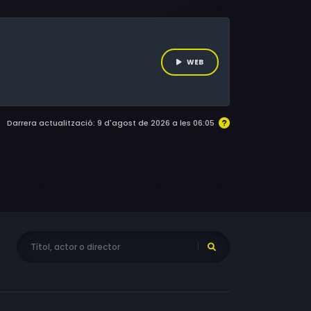
 les seves idees de bomber solen ser
rça ni són especialment guapos ni hàbils en
 diu la seva assenyada amiga Simone, són
WEB
Darrera actualització: 9 d'agost de 2026 a les 06:05