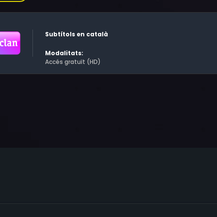
 bona impressió, més aviat al contrari! Les conseqüències de
astroses. Els tres amics no són graciosos, ni tenen gaire fo
. Això sí, junts s'ho passen la mar de bé i riuen molt. I, com
Subtítols en català
pàtics.
Modalitats:
Accés gratuït (HD)