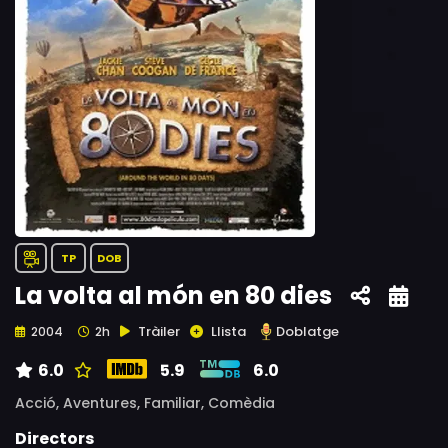
TP
DOB
La volta al món en 80 dies
Tràiler
Llista
Doblatge
2004
2h
6.0
5.9
6.0
Acció,
Aventures,
Familiar,
Comèdia
Directors