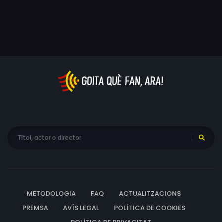
artista francesa en busca d'aventures, Fogg s'embarca
Rided Lardpanna, Mak Wai-Cheung, Gaech Kampakdee,
en una trepidant i frenètica carrera al voltant del món
Go Shut-Fung, Pradit Seeleum, So Tung, Nattapon
que els portarà per terra, mar i aire fins als llocs més
Sapaswat, Louis Keung Kwok-Wah, Piboon Tailhuan,
exòtics del planeta.
Angel Yu Haoer, Kowit Saejoo, Yodying Singpraser,
Somchart Kuanaksorn, Zhang Fu-Yu, Zhang Nan, Korawin
Pratumsiri, Wasin Praipan, Pichai Mitari, Witchapat
Permsaptaweekoon, Roxanne Borski, Phil Meheux, John
Keogh, Frank Coraci, Jindarak Satjatepaporn, Teerawat
Mulvilai, Prasit Wongrakthai, Yotaka Cheukaew, Violet
Pan Ying-Zi, Kengo Watanabe, Chris Watkins, Sirinthorn
Ramchandani, Shivesh Ramchandani, Weeratham
'Norman' Wichairaksakui, Wu Gang
METODOLOGIA
FAQ
ACTUALITZACIONS
PREMSA
AVÍS LEGAL
POLÍTICA DE COOKIES