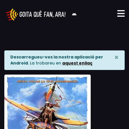
×
Descarregueu-vos la nostra aplicació per
Android
. La trobareu en
aquest enllaç