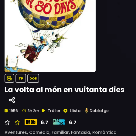
TP
DOB
La volta al món en vuitanta dies
Tràiler
Llista
Doblatge
1956
3h 2m
6.7
6.7
Aventures,
Comèdia,
Familiar,
Fantasia,
Romàntica