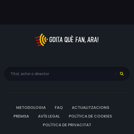
Abbas, Jesse Adams, Fred Aldrich, Ray Armstrong,
Gertrude Astor, Walter Bacon, Rama Bai, Leah Baird,
Brandon Beach, Eugene Beday, Helena Benda, Audrey
Betz, George Blagoi, Eumenio Blanco, Nina Borget, Danny
Borzage, Hazel Boyne, George Bruggeman, Bob Burrows,
Paul Busch, Gordon Carveth, Spencer Chan, Jack Chefe,
Dick Cherney, Bud Cokes, Louise Colombet, Bill Couch,
Paul Cristo, Roy Damron, Eddie Das, John Davidson, Jack
Davies, Jack Davis, Anna De Linsky, Gloria Dea, John
Deauville, Harry Denny, James Dime, Joe Dougherty, Dan
Dowling, Harry Duff, Arthur Dulac, Charles Dunbar,
Renald Dupont, Larry Duran, Minta Durfee, Jack Ellis,
Richard Elmore, Frank Erickson, Bob Evans, Harry Evans,
METODOLOGIA
FAQ
ACTUALITZACIONS
Franklyn Farnum, Art Felix, Grace Field, Sam Finn, Bess
Flowers, Frances Fong, Otto Forrest, Helen Foster, Jesús
PREMSA
AVÍS LEGAL
POLÍTICA DE COOKIES
Franco, Ben Frommer, Curt Furburg, Joe Garcio, Joe
POLÍTICA DE PRIVACITAT
Gilbert, Mary Gleason, June Glory, Albert Godderis,