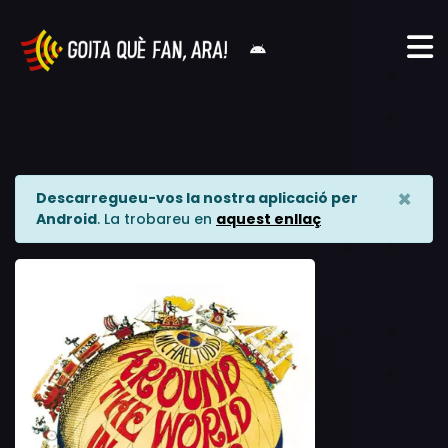
×
Descarregueu-vos la nostra aplicació per
Android
. La trobareu en
aquest enllaç