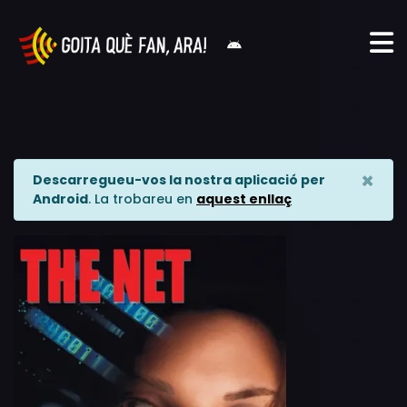
×
Descarregueu-vos la nostra aplicació per
Android
. La trobareu en
aquest enllaç