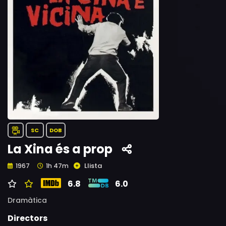
SC
DOB
La Xina és a prop
Llista
1967
1h 47m
6.8
6.0
Dramàtica
Directors