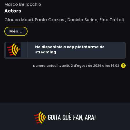
Marco Bellocchio
Actors
Glauco Mauri, Paolo Graziosi, Daniela Surina, Elda Tattoli,
Pierluigi Aprà, Alessandro Haber, Claudio Trionfi, Claudio
Més...
Cassinelli, Renato Jalenti, Mimma Biscardi, Laura De
Marchi, Giuliano Todeschini, Gustavo Mazzini, Francesco
No disponible a cap plataforma de
Arcangeli, Irma Silimbani, Giuseppe Longanesi, Ondina
streaming
Longanesi, Remigio Bettoli, Gianbattista Bassi, Sandro
Berdondini, Sofia Zanelli, Izza Mazzini, Luigi Vannini, Renato
Darrera actualització: 2 d'agost de 2026 a les 14:02
Reggi, Claudio Tura, Giuseppe Mugnani, Giammaria
Mariani