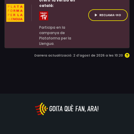
oferir la versió en
català:
té res d'especial. Pensa que serà un cap de setmana
més de l'estiu l'única distracció del qual serà quedar-se
RECLAMA-HO
a casa amb la seva mare. Però una cosa diferent
Participa en la
encara ha d'arribar.
campanya de
Plataforma per la
Llengua.
Darrera actualització: 2 d'agost de 2026 a les 10:20