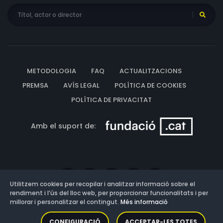
METODOLOGIA
FAQ
ACTUALITZACIONS
PREMSA
AVÍS LEGAL
POLÍTICA DE COOKIES
POLÍTICA DE PRIVACITAT
Amb el suport de:
Utilitzem cookies per recopilar i analitzar informació sobre el
rendiment i l’ús del lloc web, per proporcionar funcionalitats i per
millorar i personalitzar el contingut.
Més informació
Versió: 3.13.0.202607011342
CONFIGURACIÓ
ACCEPTAR-LES TOTES