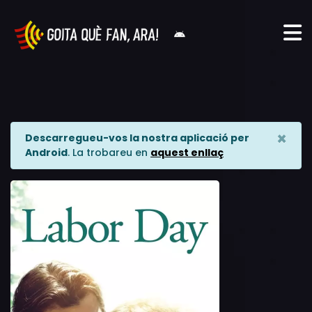
×
Descarregueu-vos la nostra aplicació per
Android
. La trobareu en
aquest enllaç