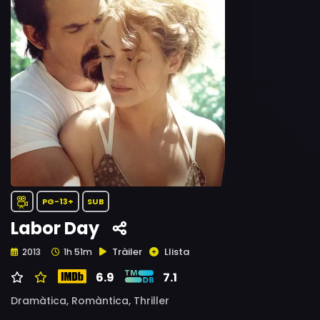
PG-13+
SUB
Labor Day
Tràiler
Llista
2013
1h 51m
6.9
7.1
Dramàtica,
Romàntica,
Thriller