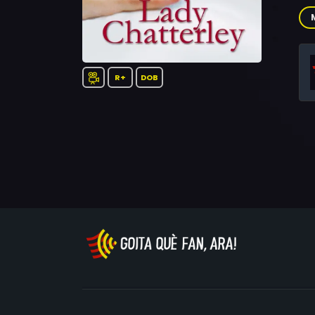
Sav
R+
DOB