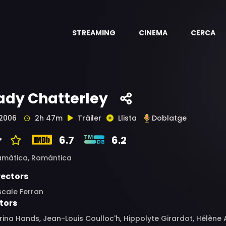
STREAMING
CINEMA
CERCA
ady Chatterley
2006
2h 47m
Tràiler
Llista
Doblatge
6.7
6.2
amàtica,
Romàntica
rectors
scale Ferran
tors
ina Hands, Jean-Louis Coulloc'h, Hippolyte Girardot, Hélène Al