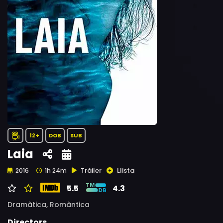
12+
DOB
SUB
Laia
Tràiler
Llista
2016
1h 24m
5.5
4.3
Dramàtica,
Romàntica
Directors