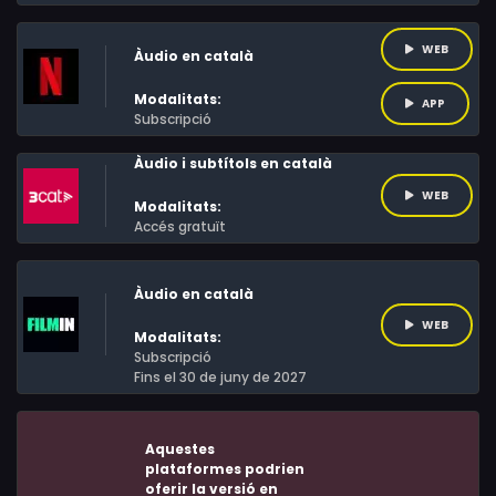
WEB
Àudio en català
Modalitats:
APP
Subscripció
Àudio i subtítols en català
WEB
Modalitats:
Accés gratuït
Àudio en català
WEB
Modalitats:
Subscripció
Fins el 30 de juny de 2027
Aquestes
plataformes podrien
oferir la versió en