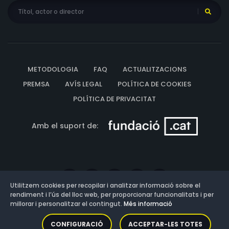
METODOLOGIA
FAQ
ACTUALITZACIONS
PREMSA
AVÍS LEGAL
POLÍTICA DE COOKIES
POLÍTICA DE PRIVACITAT
Amb el suport de:
Utilitzem cookies per recopilar i analitzar informació sobre el
rendiment i l’ús del lloc web, per proporcionar funcionalitats i per
millorar i personalitzar el contingut.
Més informació
Versió: 3.13.0.202607011342
CONFIGURACIÓ
ACCEPTAR-LES TOTES