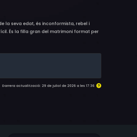
e la seva edat, és inconformista, rebel i
il. És la filla gran del matrimoni format per
el menut, en una casa unifamiliar als afores de
eva mare; no s'entenen gaire i, per acabar-
s d'assistència. La resposta dels pares és
ofitant que marxen per una reunió de treball
miga. (VIQUIPÈDIA)
Darrera actualització: 29 de juliol de 2026 a les 17:36