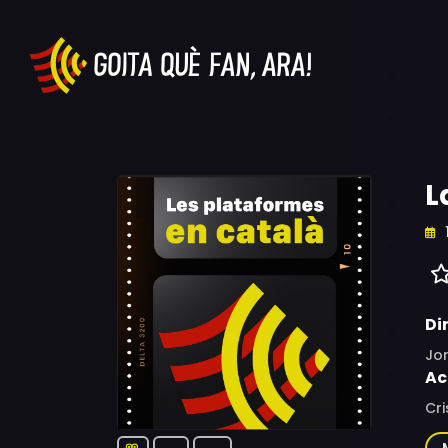
L
Di
Jor
Ac
Cri
Jof