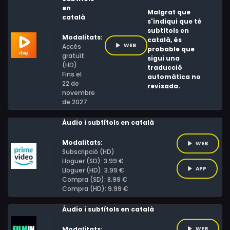
en
Malgrat que
català
s'indiqui que té
subtítols en
Modalitats:
català, és
WEB
Accés
probable que
gratuït
sigui una
(HD)
traducció
Fins el
automàtica no
22 de
revisada.
novembre
de 2027
Àudio i subtítols en català
Modalitats:
WEB
Subscripció (HD)
Lloguer (SD): 3.99 €
APP
Lloguer (HD): 3.99 €
Compra (SD): 8.99 €
Compra (HD): 9.99 €
Àudio i subtítols en català
Modalitats:
WEB