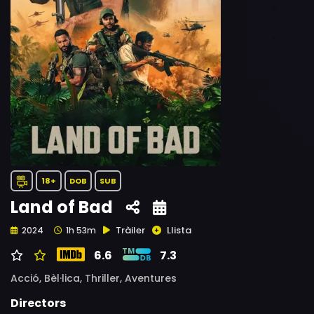
18+
DOB
SUB
Land of Bad
Tràiler
Llista
2024
1h 53m
6.6
7.3
Acció,
Bèl·lica,
Thriller,
Aventures
Directors