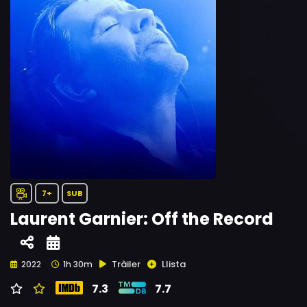
7+
SUB
Laurent Garnier: Off the Record
Tràiler
Llista
2022
1h 30m
7.3
7.7