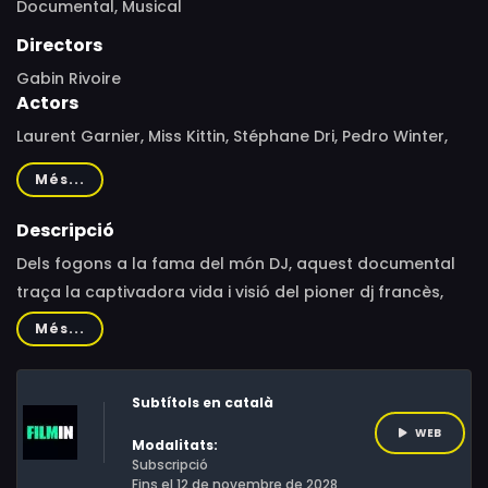
Documental,
Musical
Directors
Gabin Rivoire
Actors
Laurent Garnier, Miss Kittin, Stéphane Dri, Pedro Winter,
Derrick May, Dave Haslam, Jeff Mills
Més...
Descripció
Dels fogons a la fama del món DJ, aquest documental
traça la captivadora vida i visió del pioner dj francès,
Laurent Garnier, i explora simultàniament els orígens i
Més...
l'auge de la música techno i house.
Subtítols en català
WEB
Modalitats:
Subscripció
Fins el 12 de novembre de 2028