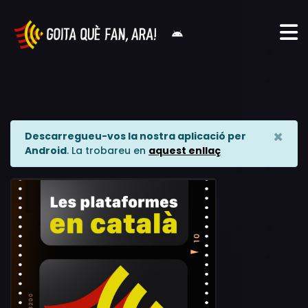
×
Descarregueu-vos la nostra aplicació per
Android
. La trobareu en
aquest enllaç