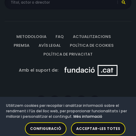
METODOLOGIA
FAQ
ACTUALITZACIONS
PREMSA
AVÍS LEGAL
POLÍTICA DE COOKIES
POLÍTICA DE PRIVACITAT
Amb el suport de:
Utilitzem cookies per recopilar i analitzar informació sobre el
rendiment i l’ús del lloc web, per proporcionar funcionalitats i per
millorar i personalitzar el contingut.
Més informació
Versió: 3.13.0.202607011342
CONFIGURACIÓ
ACCEPTAR-LES TOTES