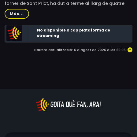
forner de Sant Prict, ha dut a terme al llarg de quatre
dècades i els contactes humans que n’han format part
Més...
inseparable.
No disponible a cap plataforma de
streaming
Darrera actualització: 6 d'agost de 2026 a les 20:05