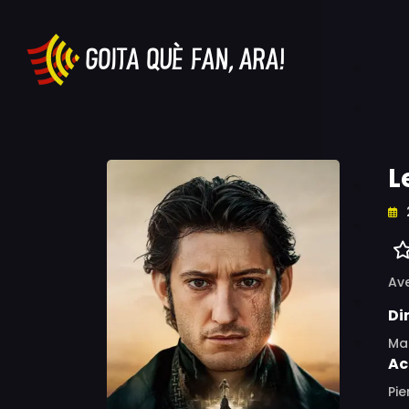
L
Av
Di
Mat
Ac
Pie