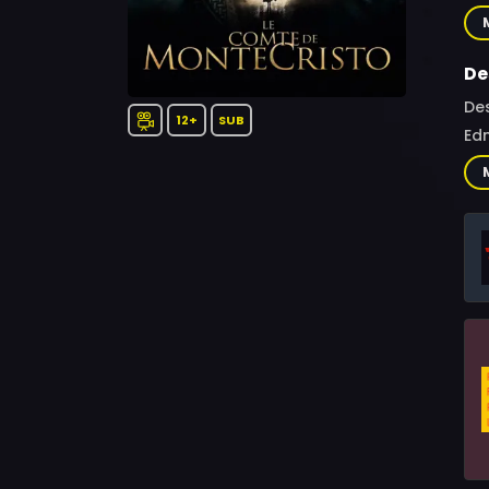
Pat
Sté
Joa
De
Bla
Des
Lou
12+
SUB
Ed