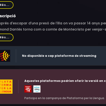
rick Mille, Vassili Schneider, Julien De Saint Jean, Julien de Sa
Més...
phane Varupenne, Marie Narbonne, Bruno Raffaelli, Abde Maz
chim Simon, Françoise Gazio, Axel Baille, Lily Dupont, Olivier 
scripció
ncan, Graziella Delerm, Xavier de Guillebon, Clémentine Baer
prés d'escapar d'una presó de l'illa on va passar 14 anys per
is Tribes, Laurent Dassault
mond Dantès torna com a comte de Montecristo per venjar-se
Més...
No disponible a cap plataforma de streaming
Aquestes plataformes podrien oferir la versió en c
Participa en la campanya de Plataforma per la Llengua.