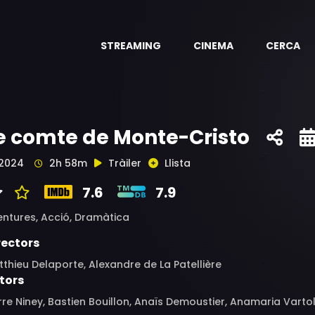
STREAMING
CINEMA
CERCA
e comte de Monte-Cristo
2024
2h 58m
Tràiler
Llista
7.6
7.9
entures,
Acció,
Dramàtica
rectors
thieu Delaporte, Alexandre de La Patellière
tors
rre Niney, Bastien Bouillon, Anaïs Demoustier, Anamaria Vartol