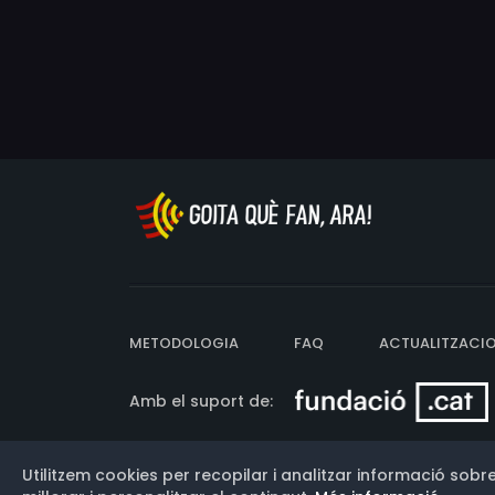
METODOLOGIA
FAQ
ACTUALITZACI
Amb el suport de:
Utilitzem cookies per recopilar i analitzar informació sobre
Versió: 3.13.0.202607011342