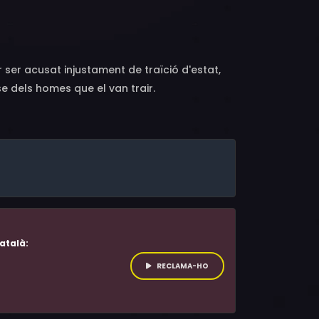
int Jean, Julie de Bona, Adèle Simphal,
iane, Amaya Ducellier, Oscar Lesage,
Le Montagner, Jérémie Covillault, Bernard
t, Florence Muller, Serge Bagdassarian, Jean-
 ser acusat injustament de traïció d'estat,
 dels homes que el van trair.
atalà:
RECLAMA-HO