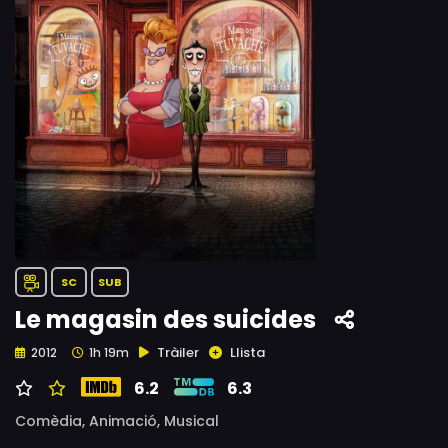
SC
SUB
Le magasin des suicides
Tràiler
Llista
2012
1h 19m
6.2
6.3
Comèdia,
Animació,
Musical