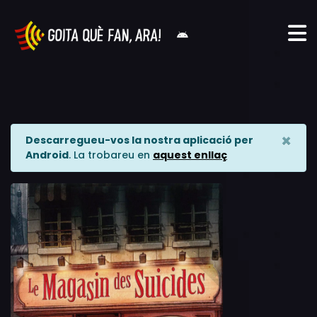
×
Descarregueu-vos la nostra aplicació per
Android
. La trobareu en
aquest enllaç