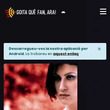
×
Descarregueu-vos la nostra aplicació per
Android
. La trobareu en
aquest enllaç