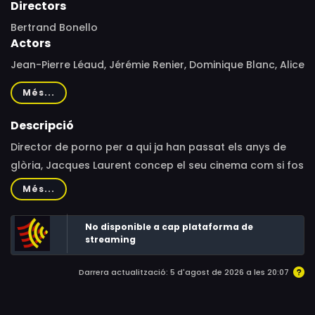
Directors
Bertrand Bonello
Actors
Jean-Pierre Léaud, Jérémie Renier, Dominique Blanc, Alice
Houri, Ovidie, Catherine Mouchet, Thibault de
Més...
Montalembert, André Marcon, Laurent Lucas, Ségolène
Savoff, Titof, Violetta Sanchez, Nadia Nataf, Thomas
Descripció
Blanchard, Guillaume Verdier, Pascale Geille, K. Sandra,
Director de porno per a qui ja han passat els anys de
Hervé P. Gustave, Jérémie Elkaïm, Franck Richard, Clara
glòria, Jacques Laurent concep el seu cinema com si fos
Choveaux, Bernard Viguier, Xavier Aubert, Richaud Valls,
un Robert Bresson del hardcore. Amb una posada en
Més...
Boris Salles, Anastasia, Marcelo Teles
escena ascètica i continguda, cerca la Gràcia a través
de la carn.
No disponible a cap plataforma de
streaming
Darrera actualització: 5 d'agost de 2026 a les 20:07