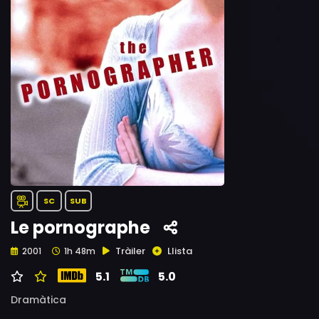
SC
SUB
Le pornographe
Tràiler
Llista
2001
1h 48m
5.1
5.0
Dramàtica