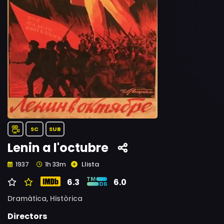
SC
SUB
Lenin a l'octubre
Llista
1937
1h 33m
6.3
6.0
Dramàtica,
Històrica
Directors