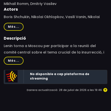
Mikhail Romm, Dmitriy Vasilev
Actors
Boris Shchukin, Nikolai Okhlopkov, Vasili Vanin, Nikolai
Arsky, Nikolai Chaplygin, Vladimir Vladislavskiy, Semyon
Més...
Goldshtab, Nikolai Svobodin, Vadim Ganshin, Yelena
Shatrova, Aleksandr Kovalevsky, Nikolai Sokolov,
Descripció
Klavdiya Korobova, Vladimir Pokrovskiy, Ivan Lagutin
Lenin torna a Moscou per participar a la reunió del
comitè central sobre el tema crucial de la insurrecció, i
haurà d'enfrontar-se als dubtes dels seus companys i
Més...
als intents d'assassinat.
No disponible a cap plataforma de
streaming
Darrera actualització: 28 de juliol de 2026 a les 19:46