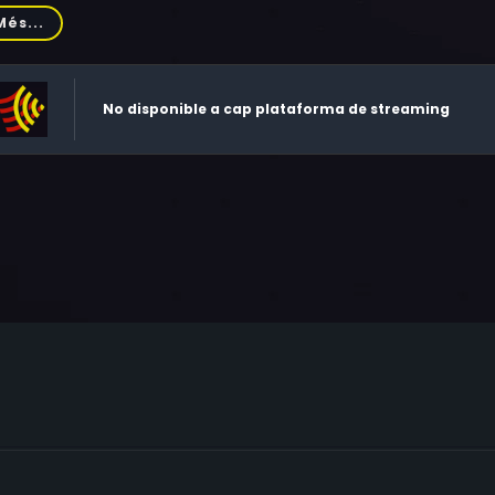
tz, Dominic Raacke, Uwe Ochsenknecht, Karl Merkatz, Otto Mäc
Més...
sner, Rainer Steffen, Michael Maassen, Hilde Berger, Dieter Tr
No disponible a cap plataforma de streaming