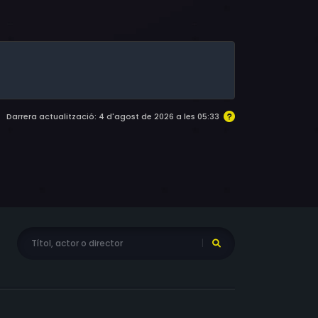
htlinger, Hans Walter Klein, Wilfried
aier
Darrera actualització: 4 d'agost de 2026 a les 05:33