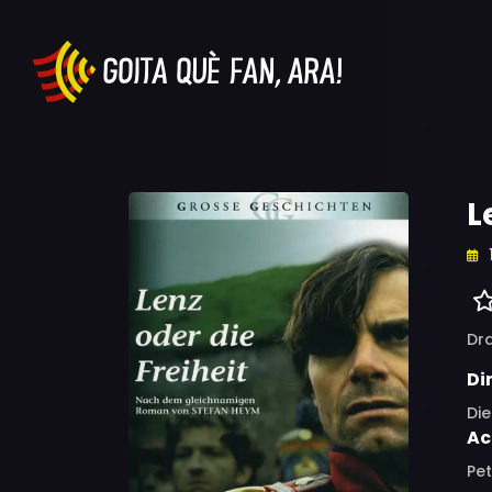
L
Dr
Di
Die
Ac
Pet