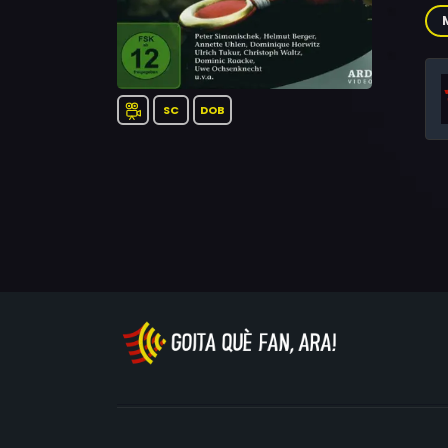
Wal
Baa
SC
DOB