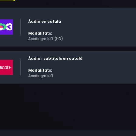
totips de les seves genials invencions... o projectant-ne de n
Àudio en català
Modalitats:
Accés gratuït (HD)
Àudio i subtítols en català
Modalitats:
Accés gratuït