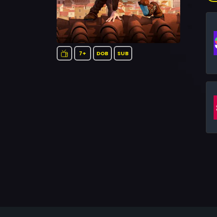
pro
7+
DOB
SUB