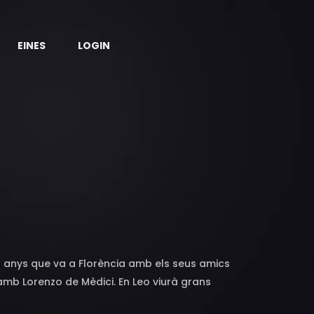
EINES
LOGIN
15 anys que va a Florència amb els seus amics
t amb Lorenzo de Mèdici. En Leo viurà grans
ràctica tota la seva creativitat en l'ús dels