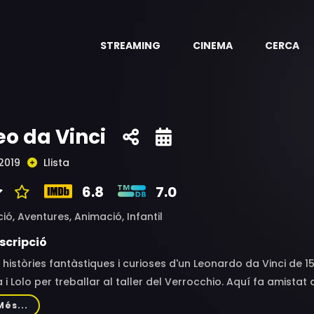
STREAMING
CINEMA
CERCA
eo da Vinci
2019
Llista
6.8
7.0
ció,
Aventures,
Animació,
Infantil
scripció
 històries fantàstiques i curioses d'un Leonardo da Vinci de 
a i Lolo per treballar al taller del Verrocchio. Aquí fa amista
ntures i haurà de superar obstacles de tota mena i posar en p
Més...