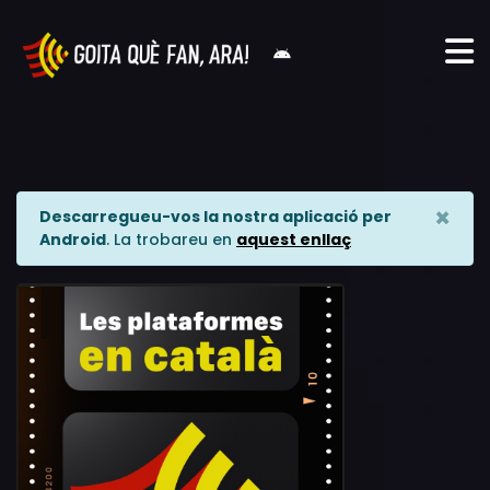
×
Descarregueu-vos la nostra aplicació per
Android
. La trobareu en
aquest enllaç