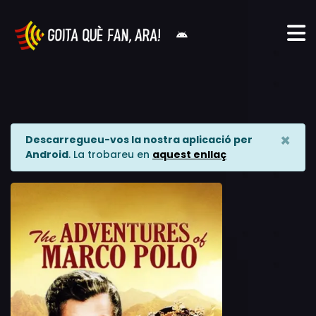
×
Descarregueu-vos la nostra aplicació per
Android
. La trobareu en
aquest enllaç