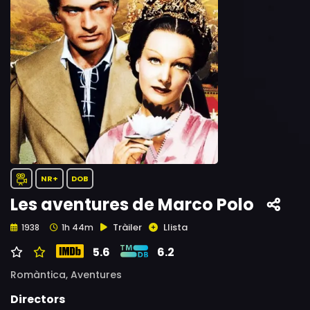
NR+
DOB
Les aventures de Marco Polo
Tràiler
Llista
1938
1h 44m
5.6
6.2
Romàntica,
Aventures
Directors