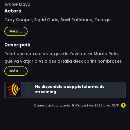
Archie Mayo
Actors
Gary Cooper, Sigrid Gurie, Basil Rathbone, George
Barbier, Binnie Barnes, Ernest Truex, Alan Hale, H.B.
Més...
Warner, Robert Greig, Ferdinand Gottschalk, Henry
Kolker, Lotus Liu, Stanley Fields, Harold Huber, Lana
Descripció
Turner, Ward Bond, Richard Farnsworth, Hale Hamilton,
Relat que narra els viatges de l'aventurer Marco Polo,
Theodore von Eltz
que va viatjar a Àsia des d'Itàlia descobrint nombroses
cultures. A Pequín coneixerà la pólvora i s'enamorarà de
Més...
la filla de l'emperador Kublai Khan.
No disponible a cap plataforma de
streaming
Darrera actualització: 6 d'agost de 2026 a les 10:31