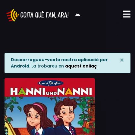
×
Descarregueu-vos la nostra aplicació per
Android
. La trobareu en
aquest enllaç