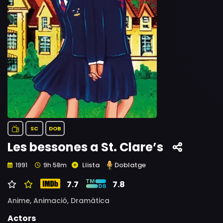
SC
DOB
Les bessones a St. Clare’s
Llista
Doblatge
1991
9h 58m
7.7
7.8
Anime,
Animació,
Dramàtica
Actors