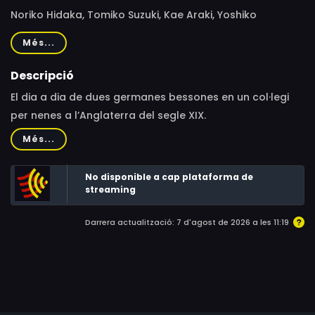
Noriko Hidaka, Tomiko Suzuki, Kae Araki, Yoshiko
Yamamoto, Tessyo Genda, Hiroko Emori, Kumiko
Més...
Hironaka, Aiko Sato, Kazue Ikura, Junko Midori, Keaton
Yamada, Eiko Masuyama, Keiko Han, Emi Shinohara,
Descripció
Minori Matsushima, Yuko Kobayashi, Sanae Miyuki, Sumi
El dia a dia de dues germanes bessones en un col·legi
Shimamoto, Kayoko Kawahara, Eriko Hara, Miki
per nenes a l’Anglaterra del segle XIX.
Narahashi, Omi Minami, Yumi Nakatani, Masaharu
Més...
Okuwaki, Masahito Yoshioka, Masahiro Kawasaki
No disponible a cap plataforma de
streaming
Darrera actualització: 7 d'agost de 2026 a les 11:19