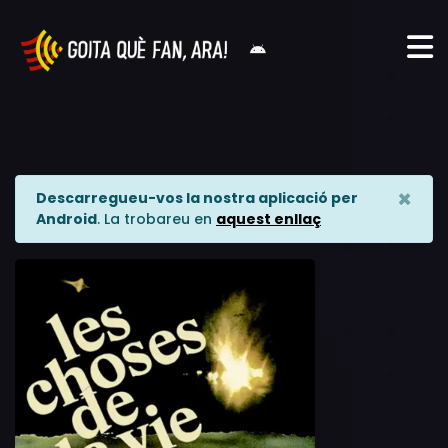
×
Descarregueu-vos la nostra aplicació per
Android
. La trobareu en
aquest enllaç