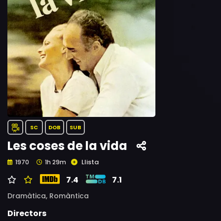
SC
DOB
SUB
Les coses de la vida
Llista
1970
1h 29m
7.4
7.1
Dramàtica,
Romàntica
Directors