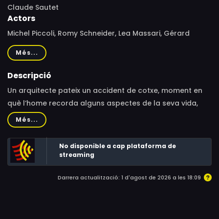
Claude Sautet
Actors
Michel Piccoli, Romy Schneider, Lea Massari, Gérard
Lartigau, Jean Bouise, Boby Lapointe, Hervé Sand,
Més...
Jacques Richard, Betty Beckers, Dominique Zardi,
Gabrielle Doulcet, Roger Crouzet, Henri Nassiet, Claude
Descripció
Confortès, Jerry Brouer, Jean Gras, Marie-Pierre Casey,
Un arquitecte pateix un accident de cotxe, moment en
Marcelle Arnold, Jean-Pierre Zola, Max Amyl, Isabelle
què l’home recorda alguns aspectes de la seva vida,
Sadoyan, Gérard Streiff
com ara els dubtes existencials i les relacions amb
Més...
l’esposa i l’amant.
No disponible a cap plataforma de
streaming
Darrera actualització: 1 d'agost de 2026 a les 18:09