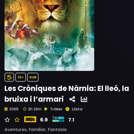
12+
SUB
Les Cròniques de Nàrnia: El lleó, la
bruixa i l’armari
Tràiler
Llista
2005
2h 23m
6.9
7.1
Aventures,
Familiar,
Fantasia