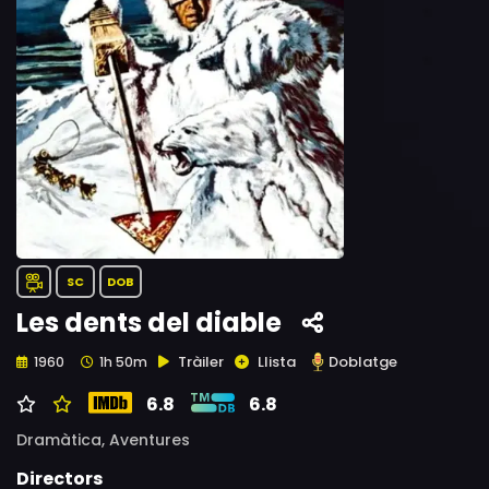
SC
DOB
Les dents del diable
Tràiler
Llista
Doblatge
1960
1h 50m
6.8
6.8
Dramàtica,
Aventures
Directors