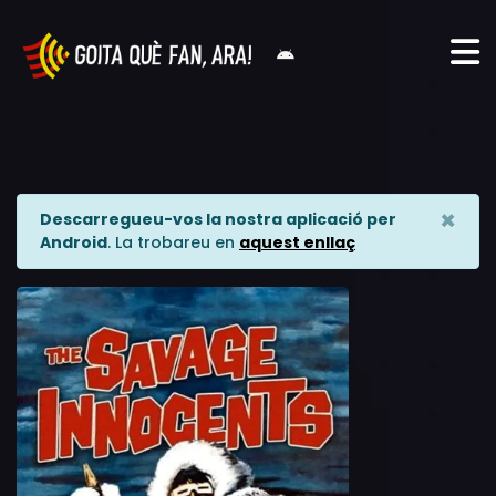
×
Descarregueu-vos la nostra aplicació per
Android
. La trobareu en
aquest enllaç