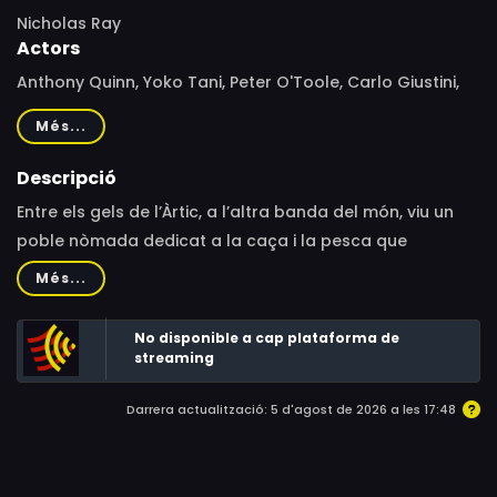
Nicholas Ray
Actors
Anthony Quinn, Yoko Tani, Peter O'Toole, Carlo Giustini,
Marie Yang, Marco Guglielmi, Anthony Chinn, Kaida
Més...
Horiuchi, Lee Montague, Andy Ho, Francis de Wolff, Ed
Devereaux, Nicholas Stuart, Anna May Wong, Yvonne
Descripció
Shima, Michael Chow
Entre els gels de l’Àrtic, a l’altra banda del món, viu un
poble nòmada dedicat a la caça i la pesca que
s’anomena a sí mateix “inuit” (“el poble”). Coneixerem la
Més...
forma de vida i tradicions d’aquest grup humà adaptat
a les temperatures més extremes a través de la vida
No disponible a cap plataforma de
d’Inuk, un caçador a qui li costa trobar parella. Però els
streaming
seus problemes de debò començaran quan entri en
Darrera actualització: 5 d'agost de 2026 a les 17:48
contacte amb els misteriosos i incomprensibles homes
blancs.