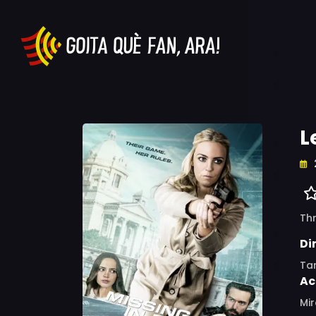
L
Thr
Di
Ta
Ac
Mir