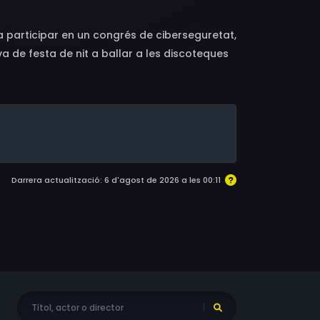
 a participar en un congrés de ciberseguretat,
 va de festa de nit a ballar a les discoteques
 les segresten uns traficants de blanques.
a, que al congrés ha conegut un policia
policia no sols no l'ajuda sinó que li posa tota
privat, antic policia, l'Alek, que es dedica
ots dos, i gràcies a les habilitats
aconsegueixen salvar la Karissa.
Darrera actualització: 6 d'agost de 2026 a les 00:11