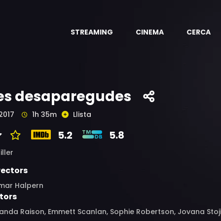
STREAMING
CINEMA
CERCA
es desaparegudes
2017
1h 35m
Llista
5.2
5.8
iller
rectors
mar Halpern
tors
anda Raison, Emmett Scanlan, Sophie Robertson, Jovana Stoji