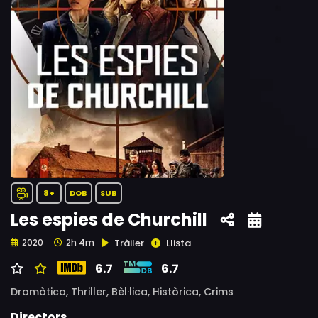
8+
DOB
SUB
Les espies de Churchill
Tràiler
Llista
2020
2h 4m
6.7
6.7
Dramàtica,
Thriller,
Bèl·lica,
Històrica,
Crims
Directors