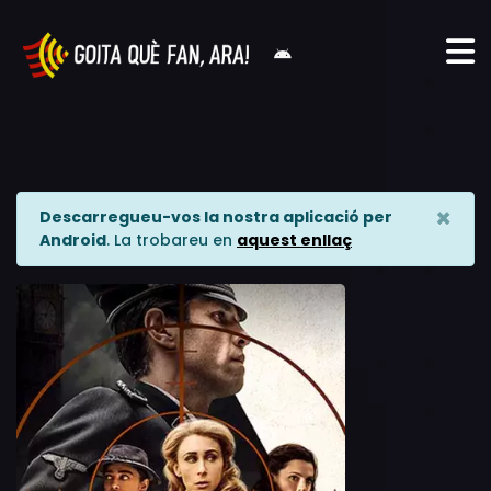
×
Descarregueu-vos la nostra aplicació per
Android
. La trobareu en
aquest enllaç