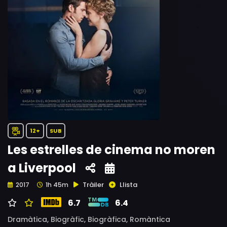
12+
SUB
Les estrelles de cinema no moren
a Liverpool
Tràiler
Llista
2017
1h 45m
6.7
6.4
Dramàtica,
Biogràfic,
Biogràfica,
Romàntica