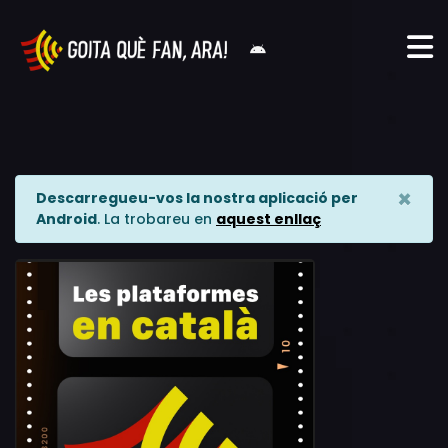
×
Descarregueu-vos la nostra aplicació per
Android
. La trobareu en
aquest enllaç