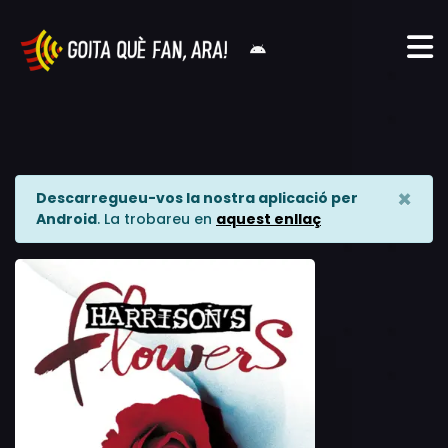
×
Descarregueu-vos la nostra aplicació per
Android
. La trobareu en
aquest enllaç