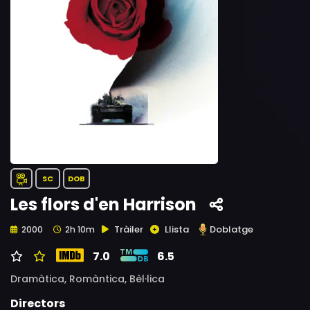
SC
DOB
Les flors d'en Harrison
Tràiler
Llista
Doblatge
2000
2h 10m
7.0
6.5
Dramàtica,
Romàntica,
Bèl·lica
Directors