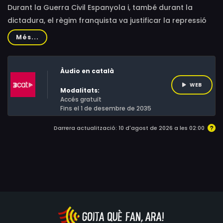
Durant la Guerra Civil Espanyola i, també durant la
dictadura, el règim franquista va justificar la repressió
com a resposta als abusos que havien fet "els rojos"
Més...
contra "els nacionals". Però el cert és que, ja des de les
mateixes eleccions del febrer del 36, els militars
Àudio en català
colpistes comencen a dissenyar un pla per fer canviar
per la força el resultat de les urnes. La violència no es
WEB
Modalitats:
limita al cop d'estat, sinó que es dissenya una autèntica
Accés gratuït
Fins el 1 de desembre de 2035
estratègia del terror i la repressió.
Darrera actualització: 10 d'agost de 2026 a les 02:00