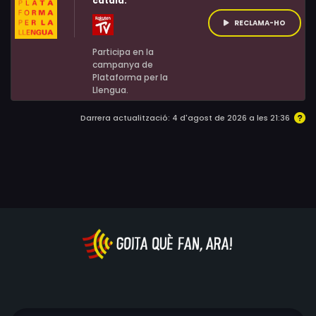
català:
Anna, que és molt intel·ligent i astuta, aconsegueix
eclipsar la seva germana i, fins i tot, que el rei repudiï
RECLAMA-HO
Caterina d'Aragó, la seva legítima dona.
Participa en la
campanya de
Plataforma per la
Llengua.
Darrera actualització: 4 d'agost de 2026 a les 21:36