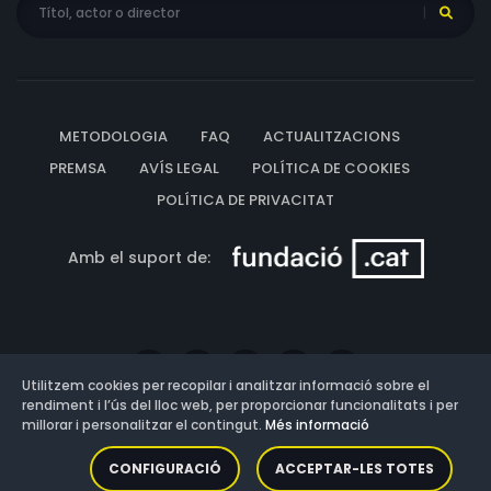
METODOLOGIA
FAQ
ACTUALITZACIONS
PREMSA
AVÍS LEGAL
POLÍTICA DE COOKIES
POLÍTICA DE PRIVACITAT
Amb el suport de:
Utilitzem cookies per recopilar i analitzar informació sobre el
rendiment i l’ús del lloc web, per proporcionar funcionalitats i per
millorar i personalitzar el contingut.
Més informació
Versió: 3.13.0.202607011342
CONFIGURACIÓ
ACCEPTAR-LES TOTES