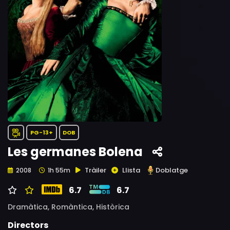
PG-13+
DOB
Les germanes Bolena
Tràiler
Llista
Doblatge
2008
1h 55m
6.7
6.7
Dramàtica,
Romàntica,
Històrica
Directors