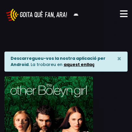
×
Descarregueu-vos la nostra aplicació per
Android
. La trobareu en
aquest enllaç