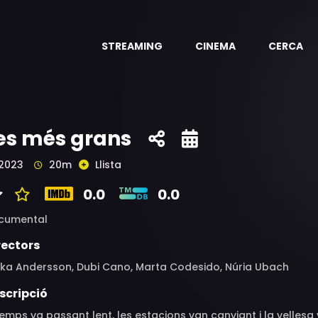
STREAMING
CINEMA
CERCA
es més grans
2023
20m
Llista
0.0
0.0
cumental
rectors
rika Andersson, Dubi Cano, Marta Codesido, Núria Ubach
scripció
temps va passant lent, les estacions van canviant i la vellesa 