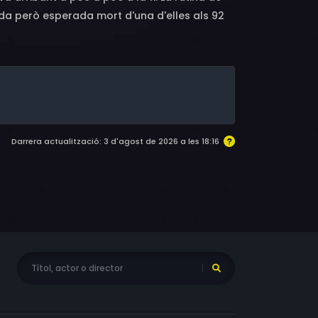
ada però esperada mort d'una d'elles als 92
 com si es premiés l'assoliment d'haver
etrata la vellesa i el temps. D'una forma
e la vida. Entre esperar la mort i voler
Darrera actualització: 3 d'agost de 2026 a les 18:16