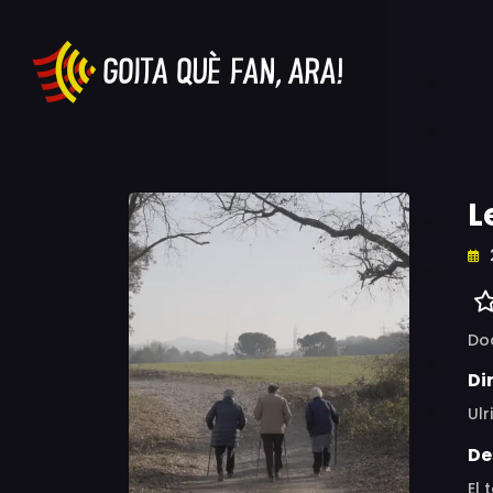
L
Do
Di
Ul
De
El 