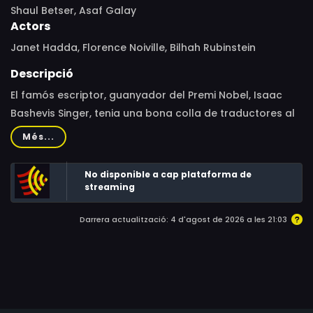
Shaul Betser, Asaf Galay
Actors
Janet Hadda, Florence Noiville, Bilhah Rubinstein
Descripció
El famós escriptor, guanyador del Premi Nobel, Isaac
Bashevis Singer, tenia una bona colla de traductores al
seu darrere. Més enllà de la simple translació
Més...
idiomàtica, aquelles dones li van comportar una font
vital de creativitat, sovint barrejant idil·lis amb
No disponible a cap plataforma de
aspiracions professionals. Nou d'aquestes dones ens
streaming
endinsen en la intimitat i la complexitat d'aquest gran
Darrera actualització: 4 d'agost de 2026 a les 21:03
escriptor.