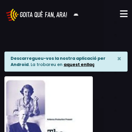
×
Descarregueu-vos la nostra aplicació per
Android
. La trobareu en
aquest enllaç