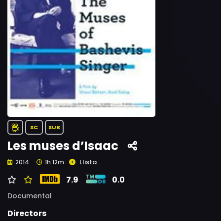
SC
SUB
Les muses d’Isaac
Llista
2014
1h 12m
7.9
0.0
Documental
Directors