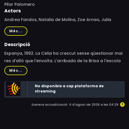
Pilar Palomero
Actors
Andrea Fandos, Natalia de Molina, Zoe Arnao, Julia
Sierra, Francesca Piñón, Leonor Bruna, Ainara Nieto, Elisa
Més...
Martínez, Carlota Gurpegui, Mercè Mariné
Descripció
Espanya, 1992. La Celia ha crescut sense qüestionar mai
res d'allò que l'envolta. L'arribada de la Brisa a l'escola
de monges on estudia, i la seva nova amistat amb un
Més...
grup de noies més grans que ella, l'empeny a descobrir
una realitat que ja no té res a veure amb la desfasada
No disponible a cap plataforma de
educació que rep, tant a casa com a l'escola. Té 13 anys
streaming
i la pubertat farà que s'encari a tot allò que fins ara ha
Darrera actualització: 4 d'agost de 2026 a les 04:29
significat comoditat i seguretat, inclosa la relació amb
la seva mare.