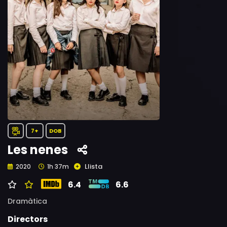
7+
DOB
Les nenes
Llista
2020
1h 37m
6.4
6.6
Dramàtica
Directors