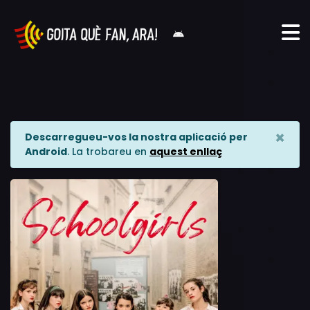
×
Descarregueu-vos la nostra aplicació per
Android
. La trobareu en
aquest enllaç