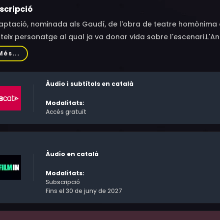
scripció
aptació, nominada als Gaudí, de l'obra de teatre homònima d
eix personatge al qual ja va donar vida sobre l'escenari.L'An
a d'uns trenta, i el Josep, un home que ronda la cinquantena
Més...
ospital i avisen als seus familiars. La mare de l'Anna, el Toni, el 
ben a la sala d'espera de l'hospital. Curiosament no es cone
Àudio i subtítols en català
 seus familiars anaven junts al mateix cotxe. De què es coneix
sa ràpidament a especulacions, seguides d'acusacions de to
Modalitats:
Accés gratuït
Àudio en català
Modalitats:
Subscripció
Fins el 30 de juny de 2027