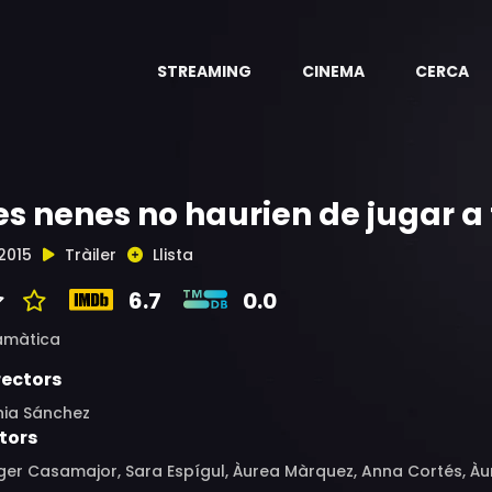
STREAMING
CINEMA
CERCA
es nenes no haurien de jugar a 
2015
Tràiler
Llista
6.7
0.0
amàtica
rectors
nia Sánchez
tors
ger Casamajor, Sara Espígul, Àurea Màrquez, Anna Cortés, À