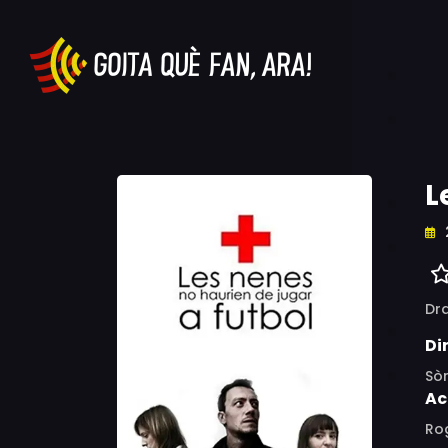
L
Dr
Di
Sò
Ac
Ro