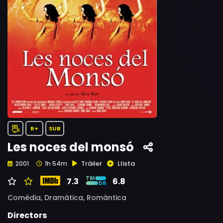
R+
SUB
Les noces del monsó
Tràiler
Llista
2001
1h 54m
7.3
6.8
Comèdia,
Dramàtica,
Romàntica
Directors