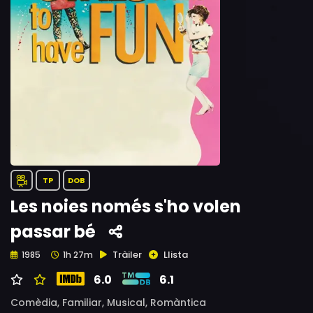
TP
DOB
Les noies només s'ho volen
passar bé
Tràiler
Llista
1985
1h 27m
6.0
6.1
Comèdia,
Familiar,
Musical,
Romàntica